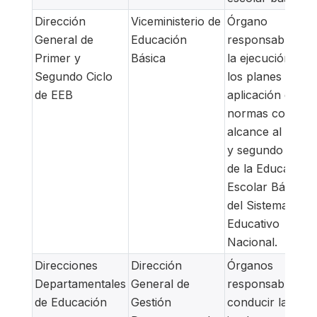
Dirección
Viceministerio de
Órgano
General de
Educación
responsable de
Primer y
Básica
la ejecución de
Segundo Ciclo
los planes y la
de EEB
aplicación de
normas con
alcance al prime
y segundo ciclo
de la Educación
Escolar Básica
del Sistema
Educativo
Nacional.
Direcciones
Dirección
Órganos
Departamentales
General de
responsables de
de Educación
Gestión
conducir la