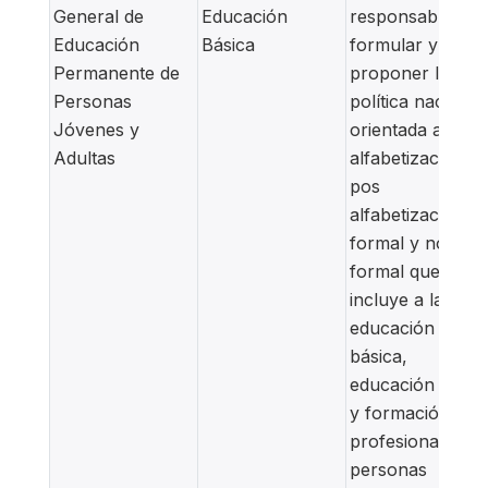
General de
Educación
responsable de
Educación
Básica
formular y
Permanente de
proponer la
Personas
política nacional
Jóvenes y
orientada a la
Adultas
alfabetización y
pos
alfabetización
formal y no
formal que
incluye a la
educación
básica,
educación media
y formación
profesional, par
personas