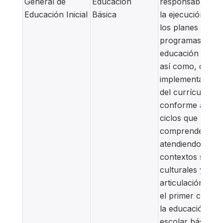
General de
Educación
responsable de
Educación Inicial
Básica
la ejecución de
los planes y
programas de
educación inicial
así como, de la
implementación
del currículum
conforme a los
ciclos que
comprende,
atendiendo los
contextos socio-
culturales y la
articulación con
el primer ciclo d
la educación
escolar básica.