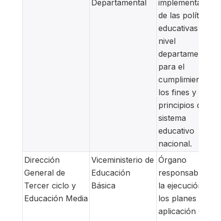
Departamental
implementación
de las políticas
educativas a
nivel
departamental,
para el
cumplimiento de
los fines y
principios del
sistema
educativo
nacional.
Dirección
Viceministerio de
Órgano
General de
Educación
responsable de
Tercer ciclo y
Básica
la ejecución de
Educación Media
los planes y la
aplicación de las