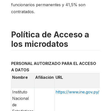
funcionarios permanentes y 41,5% son
contratados.
Política de Acceso a
los microdatos
PERSONAL AUTORIZADO PARA EL ACCESO
A DATOS
Nombre
Afiliación
URL
Corr
elec
Instituto
https://www.ine.gov.py/
info@
Nacional
de